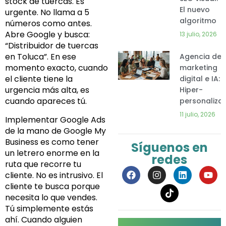
stock de tuercas. Es
El nuevo
urgente. No llama a 5
algoritmo
números como antes.
Abre Google y busca:
13 julio, 2026
“Distribuidor de tuercas
en Toluca”. En ese
Agencia de
momento exacto, cuando
marketing
el cliente tiene la
digital e IA:
urgencia más alta, es
Hiper-
cuando apareces tú.
personaliza
11 julio, 2026
Implementar Google Ads
de la mano de Google My
Business es como tener
Síguenos en
un letrero enorme en la
redes
ruta que recorre tu
F
I
L
Y
cliente. No es intrusivo. El
a
n
i
o
cliente te busca porque
c
s
n
u
e
t
k
t
necesita lo que vendes.
b
a
e
u
Tú simplemente estás
o
g
d
b
ahí. Cuando alguien
o
r
i
e