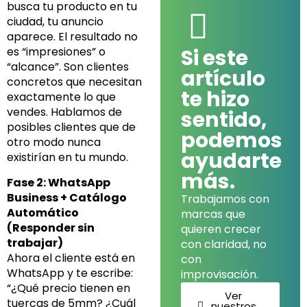
busca tu producto en tu
k
a
n
ciudad, tu anuncio
m
aparece. El resultado no
Si este
es “impresiones” o
“alcance”. Son clientes
artículo
concretos que necesitan
te hizo
exactamente lo que
vendes. Hablamos de
sentido,
posibles clientes que de
podemos
otro modo nunca
ayudarte
existirían en tu mundo.
más.
Fase 2: WhatsApp
Business + Catálogo
Trabajamos con
Automático
marcas que
(Responder sin
quieren crecer
trabajar)
con claridad, no
Ahora el cliente está en
con
WhatsApp y te escribe:
improvisación.
“¿Qué precio tienen en
Ver
tuercas de 5mm? ¿Cuál
nuestros