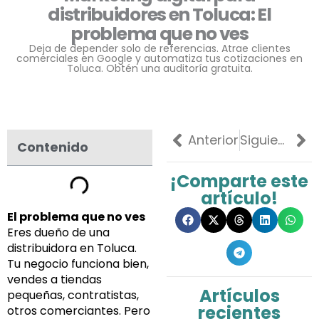
distribuidores en Toluca: El
problema que no ves
Deja de depender solo de referencias. Atrae clientes
comerciales en Google y automatiza tus cotizaciones en
Toluca. Obtén una auditoría gratuita.
Previo
Ne
Anterior
Siguiente
Contenido
¡Comparte este
artículo!
El problema que no ves
Eres dueño de una
distribuidora en Toluca.
Tu negocio funciona bien,
vendes a tiendas
Artículos
pequeñas, contratistas,
recientes
otros comerciantes. Pero