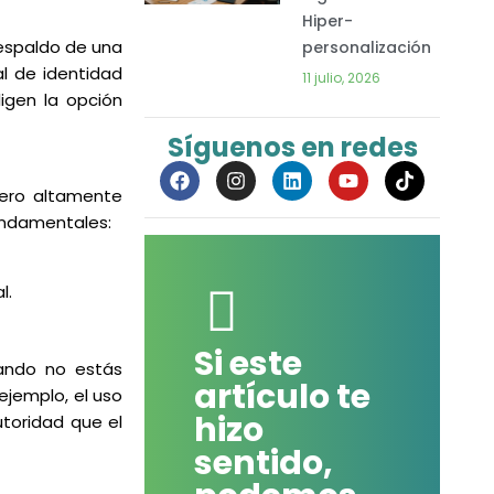
Hiper-
respaldo de una
personalización
l de identidad
11 julio, 2026
igen la opción
Síguenos en redes
F
I
L
Y
a
n
i
o
pero altamente
c
s
n
u
fundamentales:
e
t
k
t
b
a
e
u
o
g
d
b
o
r
i
e
l.
k
a
n
m
Si este
ando no estás
artículo te
ejemplo, el uso
hizo
utoridad que el
sentido,