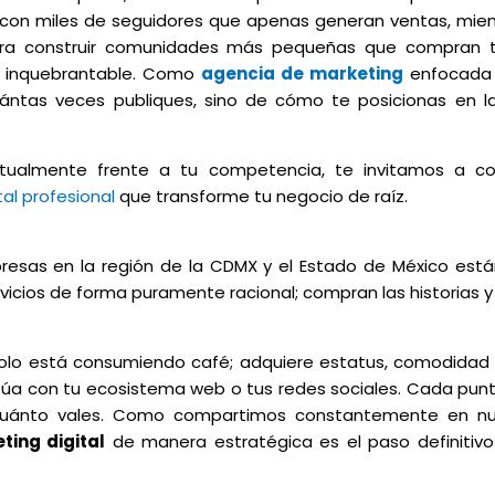
 con miles de seguidores que apenas generan ventas, mien
a construir comunidades más pequeñas que compran to
a inquebrantable. Como
agencia de marketing
enfocada 
ntas veces publiques, sino de cómo te posicionas en 
tualmente frente a tu competencia, te invitamos a co
tal profesional
que transforme tu negocio de raíz.
sas en la región de la CDMX y el Estado de México están
icios de forma puramente racional; compran las historias 
solo está consumiendo café; adquiere estatus, comodidad 
actúa con tu ecosistema web o tus redes sociales. Cada pu
y cuánto vales. Como compartimos constantemente en nu
ting digital
de manera estratégica es el paso definitivo