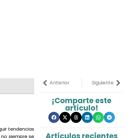
Previo
Next
Anterior
Siguiente
¡Comparte este
artículo!
uir tendencias
Artículos recientes
s no siempre se