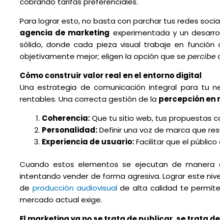
cobrando tarifas preferenciales.
Para lograr esto, no basta con parchar tus redes socia
agencia de marketing
experimentada y un desarro
sólido, donde cada pieza visual trabaje en función 
objetivamente mejor; eligen la opción que se
percibe
c
Cómo construir valor real en el entorno digital
Una estrategia de comunicación integral para tu n
rentables. Una correcta gestión de la
percepción en 
Coherencia:
Que tu sitio web, tus propuestas c
Personalidad:
Definir una voz de marca que resu
Experiencia de usuario:
Facilitar que el público
Cuando estos elementos se ejecutan de manera c
intentando vender de forma agresiva. Lograr este niv
de
producción audiovisual
de alta calidad te permite
mercado actual exige.
El marketing ya no se trata de publicar, se trata d