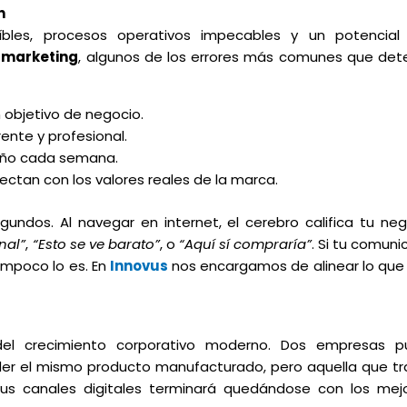
n
íbles, procesos operativos impecables y un potencial
 marketing
, algunos de los errores más comunes que de
n objetivo de negocio.
ente y profesional.
seño cada semana.
ectan con los valores reales de la marca.
egundos. Al navegar en internet, el cerebro califica tu n
nal”
,
“Esto se ve barato”
, o
“Aquí sí compraría”
. Si tu comuni
ampoco lo es. En
Innovus
nos encargamos de alinear lo que
el crecimiento corporativo moderno. Dos empresas p
der el mismo producto manufacturado, pero aquella que t
sus canales digitales terminará quedándose con los mejo