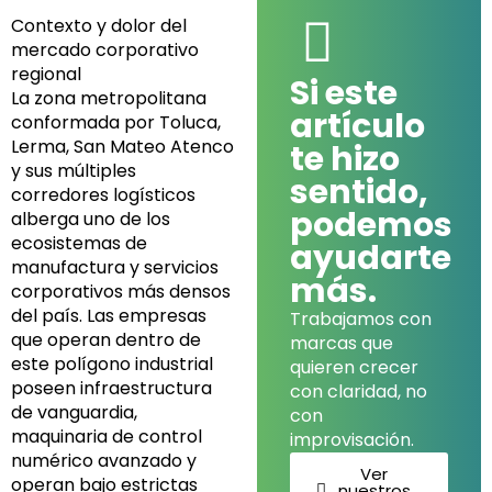
k
a
n
Contexto y dolor del
m
mercado corporativo
regional
Si este
La zona metropolitana
artículo
conformada por Toluca,
Lerma, San Mateo Atenco
te hizo
y sus múltiples
sentido,
corredores logísticos
podemos
alberga uno de los
ecosistemas de
ayudarte
manufactura y servicios
más.
corporativos más densos
del país. Las empresas
Trabajamos con
que operan dentro de
marcas que
este polígono industrial
quieren crecer
poseen infraestructura
con claridad, no
de vanguardia,
con
maquinaria de control
improvisación.
numérico avanzado y
Ver
operan bajo estrictas
nuestros