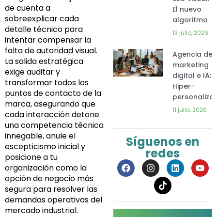
de cuenta a
El nuevo
sobreexplicar cada
algoritmo
detalle técnico para
13 julio, 2026
intentar compensar la
falta de autoridad visual.
Agencia de
La salida estratégica
marketing
exige auditar y
digital e IA:
transformar todos los
Hiper-
puntos de contacto de la
personaliza
marca, asegurando que
11 julio, 2026
cada interacción detone
una competencia técnica
innegable, anule el
Síguenos en
escepticismo inicial y
redes
posicione a tu
F
I
L
Y
organización como la
a
n
i
o
opción de negocio más
c
s
n
u
segura para resolver las
e
t
k
t
b
a
e
u
demandas operativas del
o
g
d
b
mercado industrial.
o
r
i
e