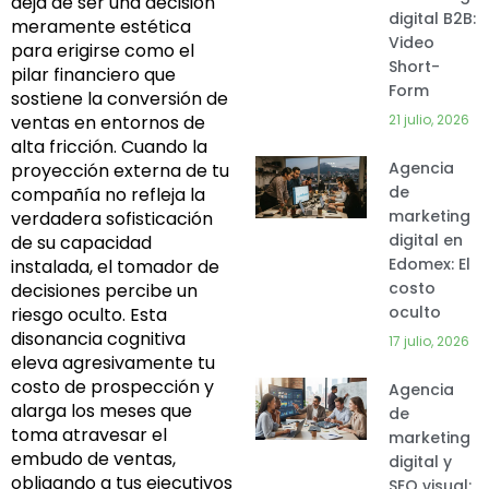
deja de ser una decisión
digital B2B:
meramente estética
Video
para erigirse como el
Short-
pilar financiero que
Form
sostiene la conversión de
21 julio, 2026
ventas en entornos de
alta fricción. Cuando la
Agencia
proyección externa de tu
de
compañía no refleja la
marketing
verdadera sofisticación
digital en
de su capacidad
Edomex: El
instalada, el tomador de
costo
decisiones percibe un
oculto
riesgo oculto. Esta
disonancia cognitiva
17 julio, 2026
eleva agresivamente tu
costo de prospección y
Agencia
alarga los meses que
de
toma atravesar el
marketing
embudo de ventas,
digital y
obligando a tus ejecutivos
SEO visual: