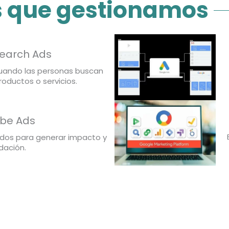
 que gestionamos
earch Ads
uando las personas buscan
oductos o servicios.
be Ads
ñados para generar impacto y
dación.