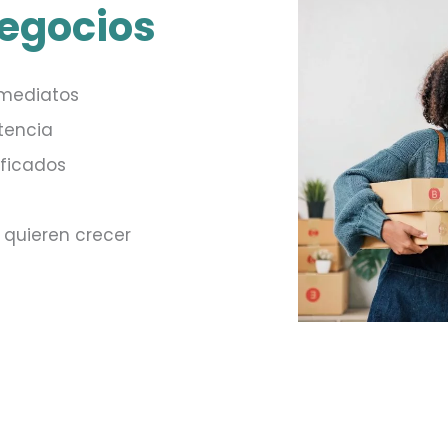
negocios
nmediatos
tencia
ificados
 quieren crecer