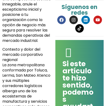
innegable, anule el
Síguenos en
escepticismo inicial y
redes
posicione a tu
F
I
L
Y
organización como la
a
n
i
o
opción de negocio más
c
s
n
u
segura para resolver las
e
t
k
t
b
a
e
u
demandas operativas del
o
g
d
b
mercado industrial.
o
r
i
e
k
a
n
Contexto y dolor del
m
mercado corporativo
regional
Si este
La zona metropolitana
artículo
conformada por Toluca,
Lerma, San Mateo Atenco
te hizo
y sus múltiples
sentido,
corredores logísticos
podemo
alberga uno de los
ecosistemas de
s
manufactura y servicios