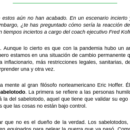
estos aún no han acabado. En un escenario incierto y
embargo, ¿te has preguntado cómo sería la reacción de 
 en tiempos inciertos a cargo del coach ejecutivo Fred Ko
 Aunque lo cierto es que con la pandemia hubo un an
 pero estamos en una situación de cambio permanente 
inflacionario, más restricciones legales, sanitarias, d
prender una y otra vez.
a mente al gran filósofo norteamericano Eric Hoffer.
 sabelotodo
. La primera se refiere a las personas humi
stá la del sabelotodo, aquel que tiene que validar su e
es que las cosas no están bajo control.
ar que no es el dueño de la verdad. Los sabelotodos, e
n equipados para pelear la guerra que ya pasó. Como 