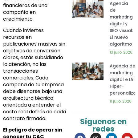
Agencia
financieros de una
de
compañía en
marketing
crecimiento.
digital y
Cuando inviertes
SEO visual:
recursos en
El nuevo
publicaciones masivas sin
algoritmo
objetivos de conversión
13 julio, 2026
claros, estás subsidiando
la atención, no las
Agencia de
transacciones
marketing
comerciales. Cada
digital e IA:
campaña de tu empresa
Hiper-
debe diseñarse bajo una
personaliza
arquitectura técnica
11 julio, 2026
orientada a entender el
costo real detrás de cada
contrato firmado.
Síguenos en
redes
El peligro de operar sin
F
I
L
Y
conocer tu CAC