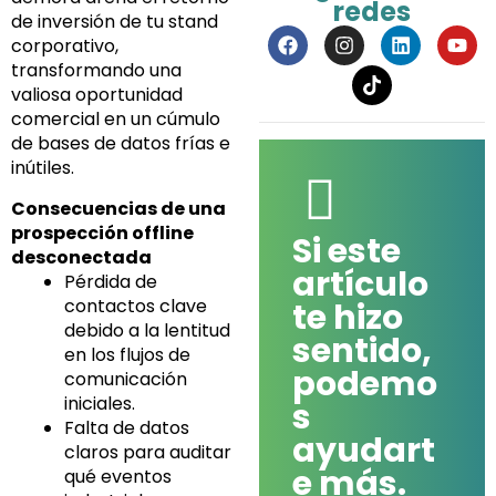
redes
de inversión de tu stand
F
I
L
Y
corporativo,
a
n
i
o
transformando una
c
s
n
u
e
t
k
t
valiosa oportunidad
b
a
e
u
comercial en un cúmulo
o
g
d
b
de bases de datos frías e
o
r
i
e
inútiles.
k
a
n
m
Consecuencias de una
prospección offline
Si este
desconectada
artículo
Pérdida de
contactos clave
te hizo
debido a la lentitud
sentido,
en los flujos de
podemo
comunicación
iniciales.
s
Falta de datos
ayudart
claros para auditar
e más.
qué eventos