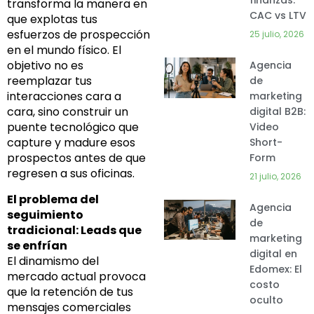
transforma la manera en
CAC vs LTV
que explotas tus
esfuerzos de prospección
25 julio, 2026
en el mundo físico. El
objetivo no es
Agencia
reemplazar tus
de
interacciones cara a
marketing
cara, sino construir un
digital B2B:
puente tecnológico que
Video
capture y madure esos
Short-
prospectos antes de que
Form
regresen a sus oficinas.
21 julio, 2026
El problema del
Agencia
seguimiento
de
tradicional: Leads que
marketing
se enfrían
digital en
El dinamismo del
Edomex: El
mercado actual provoca
costo
que la retención de tus
oculto
mensajes comerciales