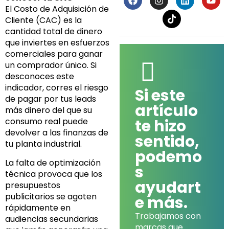
a
n
i
o
El Costo de Adquisición de
c
s
n
u
Cliente (CAC) es la
e
t
k
t
cantidad total de dinero
b
a
e
u
o
g
d
b
que inviertes en esfuerzos
o
r
i
e
comerciales para ganar
k
a
n
un comprador único. Si
m
desconoces este
indicador, corres el riesgo
Si este
de pagar por tus leads
artículo
más dinero del que su
consumo real puede
te hizo
devolver a las finanzas de
sentido,
tu planta industrial.
podemo
La falta de optimización
s
técnica provoca que los
ayudart
presupuestos
publicitarios se agoten
e más.
rápidamente en
Trabajamos con
audiencias secundarias
marcas que