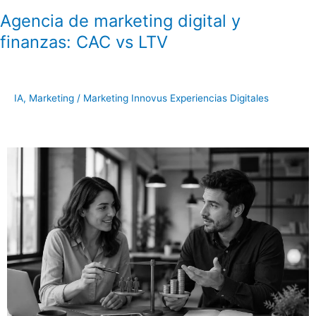
Agencia de marketing digital y
finanzas: CAC vs LTV
IA
,
Marketing
/
Marketing Innovus Experiencias Digitales