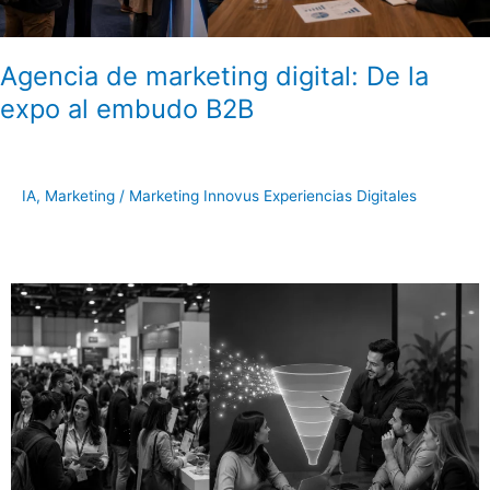
Agencia de marketing digital: De la
expo al embudo B2B
IA
,
Marketing
/
Marketing Innovus Experiencias Digitales